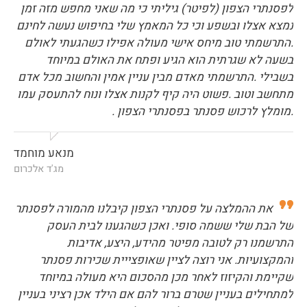
לפסנתרי הצפון (לפיטר) גיליתי כי מה שאני מחפש מזה זמן
נמצא אצלו ובשפע וכי כל המאמץ שלי בחיפוש נעשה לחינם
.התרשמתי טוב מיחס אישי מעולה אפילו כשהגעתי לאולם
בשעה לא שגרתית הוא הגיע ופתח את האולם במיוחד
בשבילי .התרשמתי מאדם מבין עניין אמין והחשוב מכל אדם
מתחשב וטוב .פשוט היה קיף לקנות אצלו ונוח להתעסק עמו
.מומלץ לרכוש פסנתר בפסנתרי הצפון .
מנאע מוחמד
מג'ד אלכרום
את ההמלצה על פסנתרי הצפון קיבלנו מהמורה לפסנתר
של הבת שלי ששמה סופי. ואכן כשהגענו לבית העסק
התרשמנו רק לטובה מפיטר מהידע, היצע, אדיבות
והמקצועיות. אני רוצה לציין שאופצייית שכירות פסנתר
שקיימת והקיזוז לאחר מכן מהסכום היא מעולה במיוחד
למתחילים בעניין שטרם ברור להם אם הילד אכן רציני בעניין