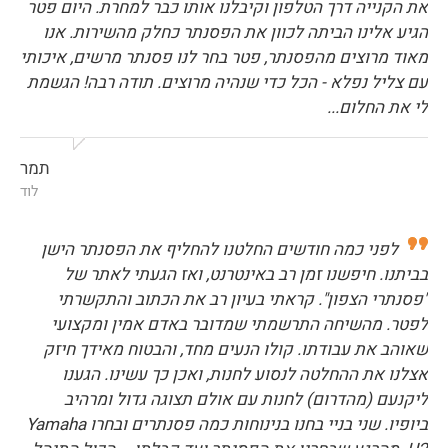
את הקנייה דרך הטלפון וקיבלנו אותו כבר למחרת. היום פטר
הגיע אלינו הביתה לכוון את הפסנתר כחלק מהשירות. אנו
מאוד מרוצים מהפסנתר, פטר בחר לנו פסנתר מרשים, איכותי
עם צליל נפלא - הכל כדי שנהיה מרוצים. תודה רבה! הגשמת
לי את החלום...
תמר
לוד
לפני כמה חודשים החלטנו להחליף את הפסנתר הישן
בביתנו. חיפשנו זמן רב באינטרנט, ואז הגעתי לאתר של
"פסנתרי הצפון". קראתי בעיון רב את הכתוב והתקשרתי
לפטר. מהשיחה התרשמתי שמדובר באדם אמין ומקצועי
שאוהב את עבודתו. קולו הנעים מחד, והבטוח מאידך חיזק
אצלנו את ההחלטה לנסוע לחנות, ואכן כך עשינו. הגענו
ליקנעם (מהדרום) לחנות עם אולם תצוגה גדול ומרהיב
ביופיו. שני בניי בחנו בנינוחות כמה פסנתרים ובחרו Yamaha