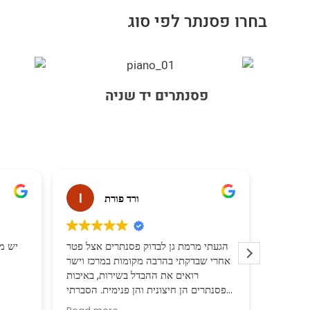
בחרו פסנתר לפי סוג
פסנתרים יד שניה
Jhon Doe
ורד פורת
ם זולים. מבחר גדול של
הגעתי מרמת גן לבדוק פסנתרים אצל פטר
 פסנתר ולאחר שנה קנינו
אחרי שבדקתי בהרבה מקומות במרכז וישר
אותו.
רואים את ההבדל בשירות, באיכות
מומלץ מאוד!!!
הפסנתרים הן חיצונית והן פנימית. הסברתי
לפטר את הצרכים שלנו ושזה עבור הילד