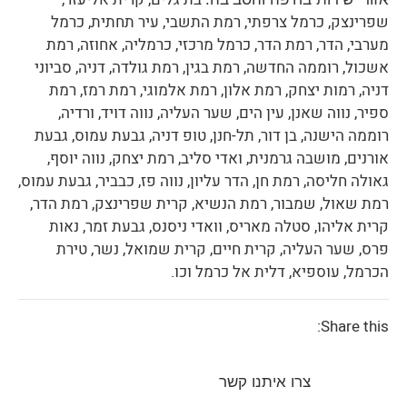
שפרינצק, כרמל צרפתי, רמת התשבי, עיר תחתית, כרמל
מערבי, הדר, רמת הדר, כרמל מרכזי, כרמליה, אחוזה, רמת
אשכול, רוממה החדשה, רמת בגין, רמת גולדה, דניה, סביוני
דניה, רמות יצחק, רמת אלון, רמת אלמוגי, רמת רמז, רמת
ספיר, נווה שאנן, עין הים, שער העליה, נווה דויד, ורדיה,
רוממה הישנה, בן דור, תל-חנן, טופ דניה, גבעת עמוס, גבעת
אורנים, מושבה גרמנית, ואדי סליב, רמת יצחק, נווה יוסף,
גאולה חליסה, רמת חן, הדר עליון, נווה פז, כבביר, גבעת עמוס,
רמת שאול, שמבור, רמת הנשיא, קרית שפרינצק, רמת הדר,
קרית אליהו, סטלה מאריס, וואדי ניסנס, גבעת זמר, נאות
פרס, שער העליה, קרית חיים, קרית שמואל, נשר, טירת
הכרמל, עוספיא, דלית אל כרמל וכו.
Share this:
צרו איתנו קשר