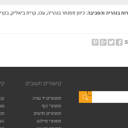
ות בנהריה והסביבה:
כיוון פסנתר בנהריה, עכו, קרית ביאליק, בקרי
S
קישורים חשובים
קי
פסנתרים יד שניה
קני
פסנתרי כנף
מור
פסנתרים חדשים
פסנ
פסנתרי סיילנט
הש