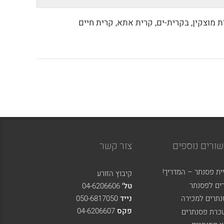
ת מוצקין, בקרית-ים, קרית אתא, קרית חיים
שורים נוספים
צור קשר
ית פסנתר – המדריך!
קיבוץ הזורע
ים לפסנתר
טל'
04-6206606
תרים למכירה
נייד
050-6817050
פקס
04-6206607
כרת פסנתרים