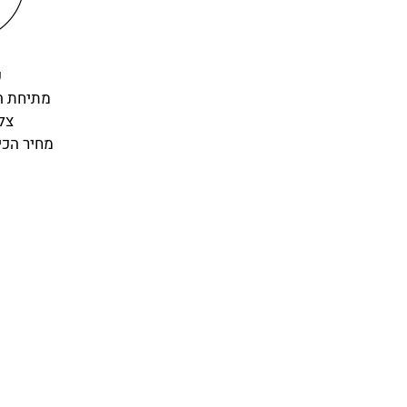
כ
מתיחת ה
צלי