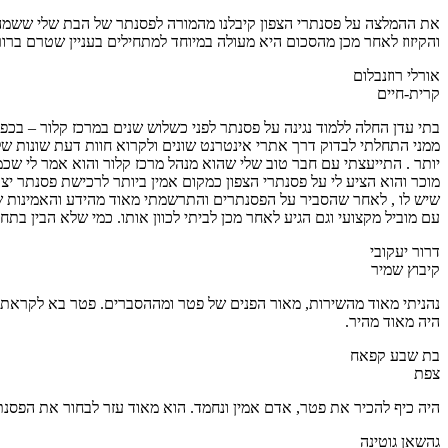
את ההמלצה על פסנתרי הצפון קיבלנו מהמורה לפסנתר של הבת שלי ששמה סו
והקיזוז לאחר מכן מהסכום היא מעולה במיוחד למתחילים בעניין שטרם ברו
אורלי רוזנבלום
קרית-חיים
ממני התחלתי לבדוק דרך אתרי אינטרנט שונים ולקרוא חוות דעת שונות ש
יותר . התייעצתי עם חבר טוב שלי שהוא מנהל מרכז קלור והוא אמר לי שכ
מוכר והוא הציע לי על פסנתרי הצפון כמקום אמין ביותר לרכישת פסנתר
שיש לו , לאחר שהסביר על הפסנתרים והתרשמתי מאוד מהידע והאמינות של
עם מוביל מקצועי וגם הגיע לאחר מכן לביתי לכוון אותו. כמי שלא הבין בת
דרור יעקובי
קיבוץ שמיר
נהניתי מאוד מהשירות, מאור הפנים של פטר ומההסברים. פטר בא לקראתנו 
היה מאוד מהיר.
בת שבע קפאח
צפת
היה כיף להכיר את פטר, אדם אמין ונחמד. הוא מאוד עזר לבחור את הפסנ
גהשאן גוטינה