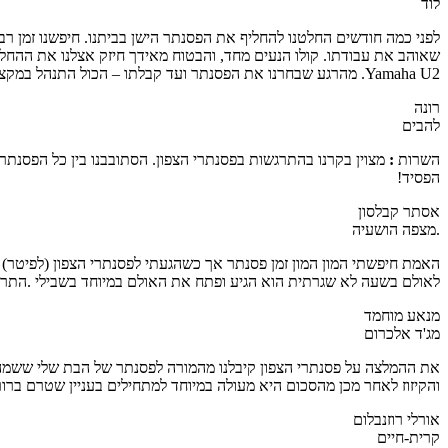
לוד
לפני כמה חודשים החלטנו להחליף את הפסנתר הישן בביתנו. חיפשנו זמן 
שאוהב את עבודתו. קולו הנעים מחד, והבטוח מאידך חיזק אצלנו את ההחלטה ל
Yamaha U2. מהרגע שבחרנו את הפסנתר ועד קבלתו – הכול התנהל במקצוענות ובאדיבות. אנו מרוצים מהליווי הנעים ומהיותכם קשובים לכל שאלה ולכל בקשה. בהחלט אמליץ על חנותכם לחברים למרות המרחק.
רונה
להבים
השרות
:
מצוין בקרנו בהתרגשות בפסנתרי הצפון. הסתובבנו בין כל הפסנתר
הפסיד!
אסתר קבלסון
.מצפה הושעיה
האמת חיפשתי המון המון זמן פסנתר אך כשהגעתי לפסנתרי הצפון (לפיטר) 
לאולם בשעה לא שגרתית הוא הגיע ופתח את האולם במיוחד בשבילי .התרשמ
מנאע מוחמד
מג'ד אלכרום
את ההמלצה על פסנתרי הצפון קיבלנו מהמורה לפסנתר של הבת שלי ששמה סו
והקיזוז לאחר מכן מהסכום היא מעולה במיוחד למתחילים בעניין שטרם ברו
אורלי רוזנבלום
קרית-חיים