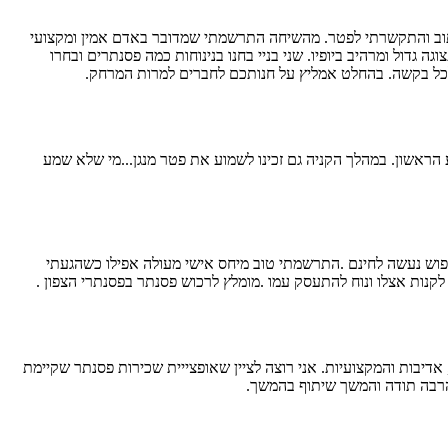
הכתוב והתקשרתי לפטר. מהשיחה התרשמתי שמדובר באדם אמין ומקצועי
גדול ומרהיב ביופיו. שני בניי בחנו בנינוחות כמה פסנתרים ובחרו
 הראשון. במהלך הקניה גם זכינו לשמוע את פטר מנגן...מי שלא שמע
יפוש נעשה לחינם .התרשמתי טוב מיחס אישי מעולה אפילו כשהגעתי
נות אצלו ונוח להתעסק עמו .מומלץ לרכוש פסנתר בפסנתרי הצפון .
יבות והמקצועיות. אני רוצה לציין שאופצייית שכירות פסנתר שקיימת
 הרבה תודה והמשך שיתוף בהמשך.