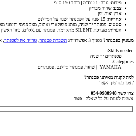
מידות
: גובה: 121ס"מ | רוחב 150 ס"מ
צבע
: שחור מבריק
ארץ יצור
: יפן
אחריות
: 15 שנה על הפסנתר ושנה על הסיילנט
סטטוס
: פסנתר יד שניה, מותג פופולארי ואהוב, מצב פנימי וחיצוני מצוי
הערות
: מערכת SILENT מתקדמת פסנתר עם גלגלים. כיוון ראשון חינם!
מעוניין בפסנתר?
בפניך 3 אפשרויות:
השכרת פסנתר
,
טרייד-אין לפסנתר
, א
Skills needed:
פסנתרים יד שניה
Categories:
YAMAHA, | שחור, פסנתרי סיילנט, פסנתרים
למה לקנות מאיתנו פסנתר?
/ צפו בסרטון הקצר
צרו קשר
054-9988948
אשמח לענות על כל שאלה
פטר