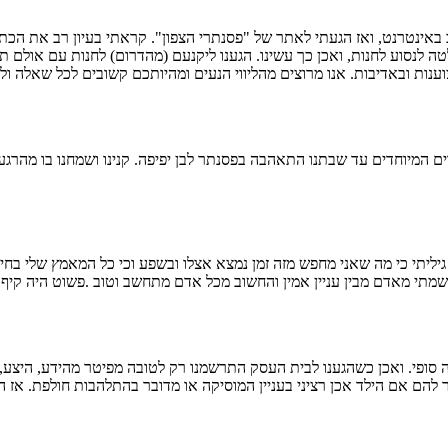
רב באינטרנט, ואז הגעתי לאתר של "פסנתרי הצפון". קראתי בעיון רב את 
נסוע לחנות, ואכן כך עשינו. הגענו ליקנעם (מהדרום) לחנות עם אולם תצוגה 
ים המיוחדים עד שבתנו התאהבה בפסנתר לבן יפיפה. קנינו ושמחנו בו מהרגע
גיליתי כי מה שאני מחפש מזה זמן נמצא אצלו ובשפע וכי כל המאמץ שלי בח
תי מאדם מבין עניין אמין והחשוב מכל אדם מתחשב וטוב .פשוט היה קיף לק
פי. ואכן כשהגענו לבית העסק התרשמנו רק לטובה מפיטר מהידע, היצע, אד
ר להם אם הילד אכן רציני בעניין המוסיקה או מדובר בהתלהבות חולפת. אז