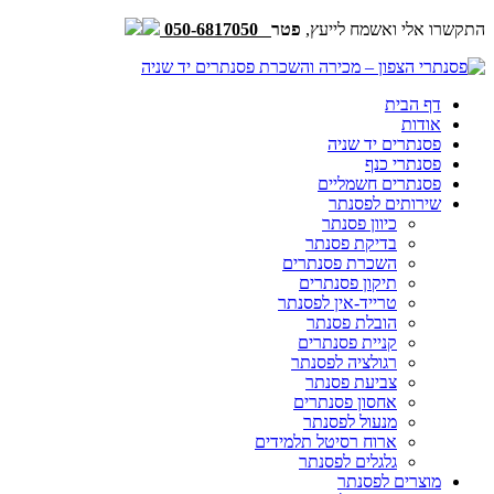
התקשרו אלי ואשמח לייעץ,
פטר
050-6817050
דף הבית
אודות
פסנתרים יד שניה
פסנתרי כנף
פסנתרים חשמליים
שירותים לפסנתר
כיוון פסנתר
בדיקת פסנתר
השכרת פסנתרים
תיקון פסנתרים
טרייד-אין לפסנתר
הובלת פסנתר
קניית פסנתרים
רגולציה לפסנתר
צביעת פסנתר
אחסון פסנתרים
מנעול לפסנתר
ארוח רסיטל תלמידים
גלגלים לפסנתר
מוצרים לפסנתר