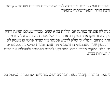
יבות והמקצועיות. אני רוצה לציין שאופצייית שכירות פסנתר שקיימת
 הרבה תודה והמשך שיתוף בהמשך.
בתי עדן החלה ללמוד נגינה על פסנתר לפני כשלוש שנים במרכז קלור – בכפר בלום. מכיוון שראינו רצינות והתמדה בלימודים החלטנו להפתיע את עדן ולקנות לה פסנתר כמתנת יום הולדת בת 9 שנים. מכיוון שעולם הנגינה רחוק
ן ולאחר שקראתי בעיון רב את דבריו של פטר, החל הנושא להיות מובן
ותר בתחום והמליץ לי שלא לרכוש פסנתר מיד שנייה פרטי או מעסק לא
 פטר בעסק שלו וכשהגעתי התרשמתי מהתצוגה ומבית המלאכה לפסנתרים
ט בולט במקום מרכזי בבית. פטר דאג להכנת הפסנתר ולהובלתו עד הבית
ת השירות בבית.
אוד מרוצה, קיבלנו פסנתר מרהיב ויפה. כשהייתה לנו בעיה, הטיפול בה