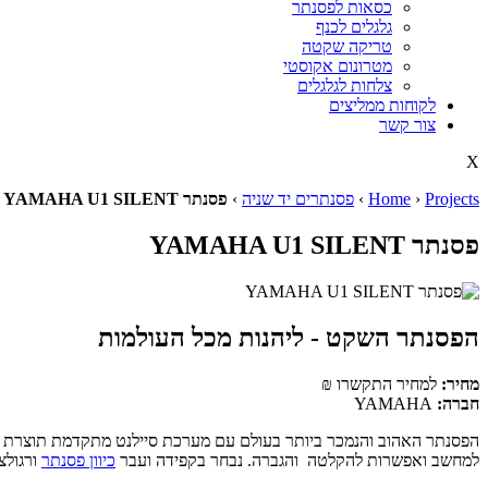
כסאות לפסנתר
גלגלים לכנף
טריקה שקטה
מטרונום אקוסטי
צלחות לגלגלים
לקוחות ממליצים
צור קשר
X
Projects
›
Home
›
פסנתרים יד שניה
›
פסנתר YAMAHA U1 SILENT
פסנתר YAMAHA U1 SILENT
הפסנתר השקט - ליהנות מכל העולמות
מחיר:
למחיר התקשרו
₪
חברה:
YAMAHA
למחשב ואפשרות להקלטה והגברה. נבחר בקפידה ועבר
כיוון פסנתר
ורגולצ