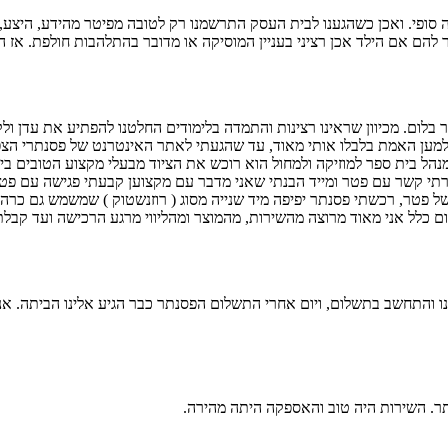
פי. ואכן כשהגענו לבית העסק התרשמנו רק לטובה מפיטר מהידע, היצע, אד
ר להם אם הילד אכן רציני בעניין המוסיקה או מדובר בהתלהבות חולפת. אז
למען האמת בלבלו אותי מאוד, עד שהגעתי לאתר האינטרנט של פסנתרי הצפו
מנהל בית ספר למוזיקה ולמחול הוא רוכש את הציוד מבעלי מקצוע הטובים בי
 יצרתי קשר עם פטר ומייד הבנתי שאני מדבר עם מקצוען קבעתי פגישה עם
 פטר, רכשתי פסנתר יפיפה מיד שנייה מסוג ( רוזנשטוק ) שמשמש גם כרהי
חום כלל אני מאוד מרוצה מהשירות, מהמוצר ומהליווי מרגע הרכישה ועד קבל
והתחשב בתשלום, ויום אחרי התשלום הפסנתר כבר הגיע אלינו הביתה. אני מ
תר. השירות היה טוב והאספקה היתה מהירה.