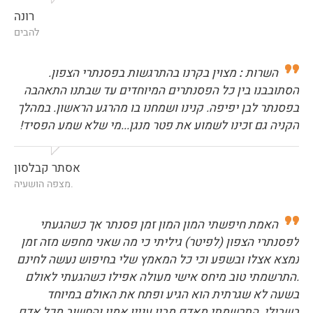
רונה
להבים
השרות
:
מצוין בקרנו בהתרגשות בפסנתרי הצפון.
הסתובבנו בין כל הפסנתרים המיוחדים עד שבתנו התאהבה
בפסנתר לבן יפיפה. קנינו ושמחנו בו מהרגע הראשון. במהלך
הקניה גם זכינו לשמוע את פטר מנגן...מי שלא שמע הפסיד!
אסתר קבלסון
.מצפה הושעיה
האמת חיפשתי המון המון זמן פסנתר אך כשהגעתי
לפסנתרי הצפון (לפיטר) גיליתי כי מה שאני מחפש מזה זמן
נמצא אצלו ובשפע וכי כל המאמץ שלי בחיפוש נעשה לחינם
.התרשמתי טוב מיחס אישי מעולה אפילו כשהגעתי לאולם
בשעה לא שגרתית הוא הגיע ופתח את האולם במיוחד
בשבילי .התרשמתי מאדם מבין עניין אמין והחשוב מכל אדם