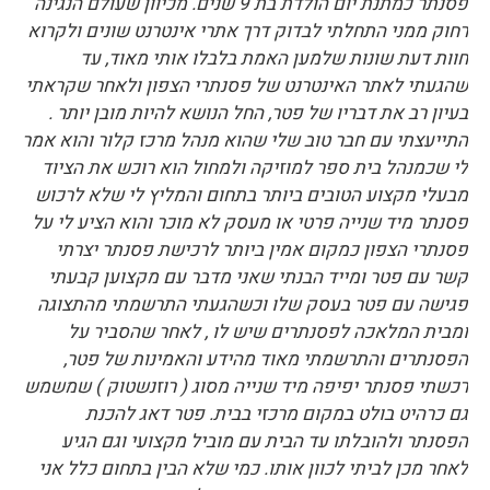
פסנתר כמתנת יום הולדת בת 9 שנים. מכיוון שעולם הנגינה
רחוק ממני התחלתי לבדוק דרך אתרי אינטרנט שונים ולקרוא
חוות דעת שונות שלמען האמת בלבלו אותי מאוד, עד
שהגעתי לאתר האינטרנט של פסנתרי הצפון ולאחר שקראתי
בעיון רב את דבריו של פטר, החל הנושא להיות מובן יותר .
התייעצתי עם חבר טוב שלי שהוא מנהל מרכז קלור והוא אמר
לי שכמנהל בית ספר למוזיקה ולמחול הוא רוכש את הציוד
מבעלי מקצוע הטובים ביותר בתחום והמליץ לי שלא לרכוש
פסנתר מיד שנייה פרטי או מעסק לא מוכר והוא הציע לי על
פסנתרי הצפון כמקום אמין ביותר לרכישת פסנתר יצרתי
קשר עם פטר ומייד הבנתי שאני מדבר עם מקצוען קבעתי
פגישה עם פטר בעסק שלו וכשהגעתי התרשמתי מהתצוגה
ומבית המלאכה לפסנתרים שיש לו , לאחר שהסביר על
הפסנתרים והתרשמתי מאוד מהידע והאמינות של פטר,
רכשתי פסנתר יפיפה מיד שנייה מסוג ( רוזנשטוק ) שמשמש
גם כרהיט בולט במקום מרכזי בבית. פטר דאג להכנת
הפסנתר ולהובלתו עד הבית עם מוביל מקצועי וגם הגיע
לאחר מכן לביתי לכוון אותו. כמי שלא הבין בתחום כלל אני