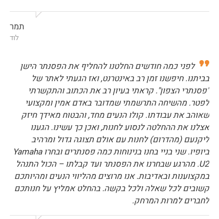
תמר
לוד
לפני כמה חודשים החלטנו להחליף את הפסנתר הישן
בביתנו. חיפשנו זמן רב באינטרנט, ואז הגעתי לאתר של
"פסנתרי הצפון". קראתי בעיון רב את הכתוב והתקשרתי
לפטר. מהשיחה התרשמתי שמדובר באדם אמין ומקצועי
שאוהב את עבודתו. קולו הנעים מחד, והבטוח מאידך חיזק
אצלנו את ההחלטה לנסוע לחנות, ואכן כך עשינו. הגענו
ליקנעם (מהדרום) לחנות עם אולם תצוגה גדול ומרהיב
ביופיו. שני בניי בחנו בנינוחות כמה פסנתרים ובחרו Yamaha
U2. מהרגע שבחרנו את הפסנתר ועד קבלתו – הכול התנהל
במקצוענות ובאדיבות. אנו מרוצים מהליווי הנעים ומהיותכם
קשובים לכל שאלה ולכל בקשה. בהחלט אמליץ על חנותכם
לחברים למרות המרחק.