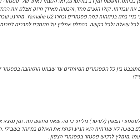
בביתנו. חיפשנו זמן רב באינטרנט, ואז הגעתי לאתר של "פסנתרי ה
עבודתו. קולו הנעים מחד, והבטוח מאידך חיזק אצלנו את ההחלטה
(מהדרום) לחנות עם אולם תצוגה ג
ים לכל שאלה ולכל בקשה. בהחלט אמליץ על חנותכם לחברים למרות
תובבנו בין כל הפסנתרים המיוחדים עד שבתנו התאהבה בפסנתר לבן
יד!
פסנתרי הצפון (לפיטר) גיליתי כי מה שאני מחפש מזה זמן נמצא 
ם בשעה לא שגרתית הוא הגיע ופתח את האולם במיוחד בשבילי .ה
מו .מומלץ לרכוש פסנתר בפסנתרי הצפון .