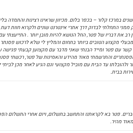
נים במרכז קלור – בכפר בלום. מכיוון שראינו רצינות והתמדה בל
 שעולם הנגינה רחוק ממני התחלתי לבדוק דרך אתרי אינטרנט שונים ולקרוא 
ב את דבריו של פטר, החל הנושא להיות מובן יותר . התייעצתי עם
בעלי מקצוע הטובים ביותר בתחום והמליץ לי שלא לרכוש פסנתר מ
י קשר עם פטר ומייד הבנתי שאני מדבר עם מקצוען קבעתי פגישה
פסנתרים והתרשמתי מאוד מהידע והאמינות של פטר, רכשתי פסנתר
ולהובלתו עד הבית עם מוביל מקצועי וגם הגיע לאחר מכן לביתי לכ
רות בבית.
רים. פטר בא לקראתנו והתחשב בתשלום, ויום אחרי התשלום הפסנתר
מאוד מהיר.