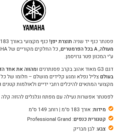
פסנתר כנף
יד שניה
תוצרת יפן!
כנף מקצועי באורך 183 מ בצבע לבן
מעולה, A בכל הפרמטרים,
ע"י המכוון פטר גרויסמן.
דגם G3 מאוד אהוב בקרב פסנתרנים ו
מהווה את אחד הד
בעולם
צליל נפלא ומגע קלידים מושלם – חלומו של כל 
מקצועי המתאים להיכלים רחבי ידיים ולאולמות קטנים ובי
לפסנתר אפשרות נעילה עם מפתח וגלגלים להזזה קלה ש
מידות
: אורך 183 ס"מ | רוחב 149 ס"מ
קטגורית כנפים
: Professional Grand
צבע
: לבן מבריק