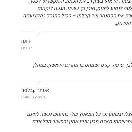
צפון". קראתי בעיון רב את הכתוב והתקשרתי לפטר.
 לנסוע לחנות, ואכן כך עשינו. הגענו ליקנעם
דול ומרהיב ביופיו. שני בניי בחנו בנינוחות כמה פסנתרים ובחרו Yamaha U2. מהרגע שבחרנו את הפסנתר ועד קבלתו – הכול התנהל במקצוענות
 המרחק.
רונה
להבים
 יפיפה. קנינו ושמחנו בו מהרגע הראשון. במהלך
אסתר קבלסון
.מצפה הושעיה
אצלו ובשפע וכי כל המאמץ שלי בחיפוש נעשה לחינם
תרשמתי מאדם מבין עניין אמין והחשוב מכל אדם