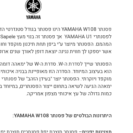
פסנתר
YAMAHA W108 הינו פסנתר בגודל סטנדרט
לפסנתרי
YAMAHA U1
א
המהמם. הפסנתר מיוצר ע"י ביפן תחת תיכנון מוקפד וחומ
אשר יספקו לך חווית נגינה יוצאת דופן לאורך שנים ארוכ
הפסנתר שייך
לסדרת ה-W
הוא בעיצוב המיוחד. הסדרה הזו מאופיינת בבניה איכותית
מוקפד ויוקרתי. הפסנתר יוצר "בעידן הזהב" של
פסנתרי 
ימאהה הגיעה לשיאה בתחום ייצור הפסנתרים, במיוחד בת
כמות גדולה של עץ איכותי מצפון אמריקה.
היתרונות הבולטים של פסנתר YAMAHA W108:
מצוינות יפנית
– פסנתר תוצרת יפן! פסנתרים תוצרת יפן