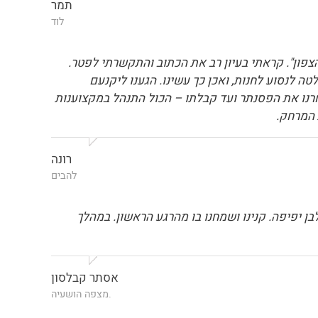
תמר
לוד
צפון". קראתי בעיון רב את הכתוב והתקשרתי לפטר.
 לנסוע לחנות, ואכן כך עשינו. הגענו ליקנעם
דול ומרהיב ביופיו. שני בניי בחנו בנינוחות כמה פסנתרים ובחרו Yamaha U2. מהרגע שבחרנו את הפסנתר ועד קבלתו – הכול התנהל במקצוענות
 המרחק.
רונה
להבים
 יפיפה. קנינו ושמחנו בו מהרגע הראשון. במהלך
אסתר קבלסון
.מצפה הושעיה