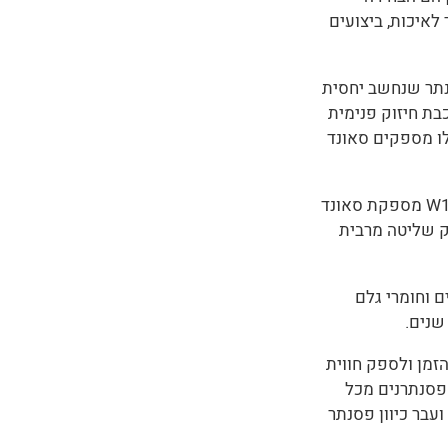
איכות, ביצועים
Y הינו פסנתר שנחשב יחסית
בת חיזוק פנימית
 כל אלו מספקים סאונד
– כל לחיצת מקש בימאהה W108 מספקת סאונד
ק שליטה מרבית
ם וחומרי גלם
שנים.
לעמוד במבחן הזמן ולספק חווית
 פסנתרנים מכל
ידה ועבר כיוון פסנתר