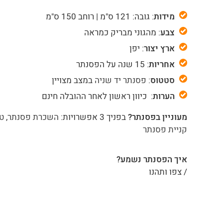
מידות
: גובה: 121 ס"מ | רוחב 150 ס"מ
צבע
: מהגוני מבריק כמראה
ארץ יצור
: יפן
אחריות
: 15 שנה על הפסנתר
סטטוס
:
פסנתר יד שניה
במצב מצויין
הערות
: כיוון ראשון לאחר ההובלה חינם
מעוניין בפסנתר?
בפניך 3 אפשרויות:
השכרת פסנתר
,
טר
קניית פסנתר
איך הפסנתר נשמע?
/ צפו ותהנו