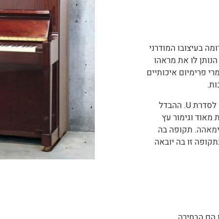
י הדומה בעיצובו המודרני
ך פסנתר זה בנוי מעץ Sapele הנותן לו את מראהו
רי פרימיום איכותיים
ות.
. סדרת ה-W של ימאהה דומה לסדרת U. ההבדל
 מאוד וגימור עץ
ימאהה
. תקופה בה
קופה זו בה יובאה
 הם הבחירה