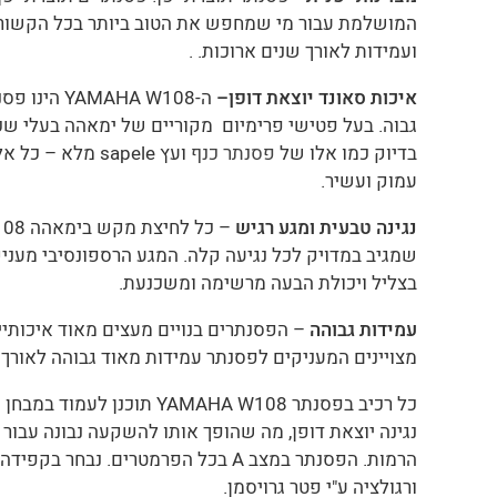
המושלמת עבור מי שמחפש את הטוב ביותר בכל הקשור ל
ועמידות לאורך שנים ארוכות. .
איכות סאונד יוצאת דופן–
ה-AMAHA W108
גבוה. בעל פטישי פרימיום מקוריים של ימאהה בעלי שכ
בדיוק כמו אלו של
פסנתר כנף
ועץ sapele מלא –
עמוק ועשיר.
נגינה טבעית ומגע רגיש
שמגיב במדויק לכל נגיעה קלה. המגע הרספונסיבי מעני
בצליל ויכולת הבעה מרשימה ומשכנעת.
עמידות גבוהה
– הפסנתרים בנויים מעצים מאוד איכותיי
מצויינים המעניקים לפסנתר עמידות מאוד גבוהה לאורך 
כל רכיב בפסנתר YAMAHA W108 תוכנן 
נגינה יוצאת דופן, מה שהופך אותו להשקעה נבונה עבור
הרמות.
הפסנתר במצב A בכל הפרמטרים. נבחר בקפ
ורגולציה ע"י פטר גרויסמן.