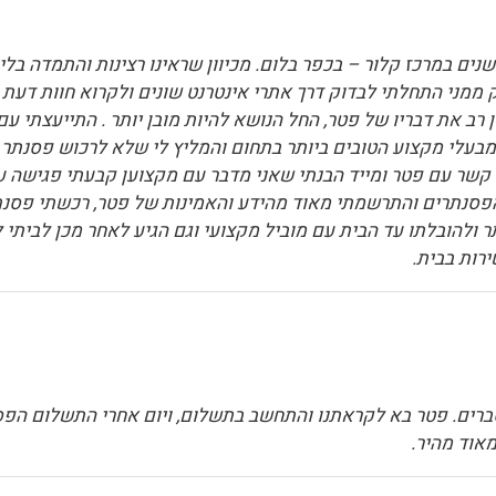
נים במרכז קלור – בכפר בלום. מכיוון שראינו רצינות והתמדה בל
 שעולם הנגינה רחוק ממני התחלתי לבדוק דרך אתרי אינטרנט שונים ולקרוא 
ב את דבריו של פטר, החל הנושא להיות מובן יותר . התייעצתי עם
בעלי מקצוע הטובים ביותר בתחום והמליץ לי שלא לרכוש פסנתר מ
י קשר עם פטר ומייד הבנתי שאני מדבר עם מקצוען קבעתי פגישה
פסנתרים והתרשמתי מאוד מהידע והאמינות של פטר, רכשתי פסנתר
ולהובלתו עד הבית עם מוביל מקצועי וגם הגיע לאחר מכן לביתי לכ
רות בבית.
רים. פטר בא לקראתנו והתחשב בתשלום, ויום אחרי התשלום הפסנתר
מאוד מהיר.