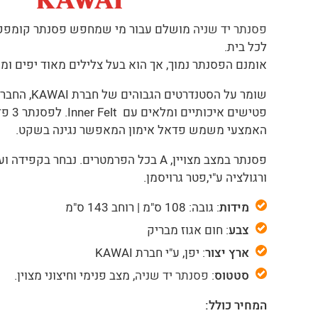
פסנתר יד שניה
מושלם עבור מי שמחפש פסנתר קומפקטי
לכל בית.
אומנם הפסנתר נמוך, אך הוא בעל צלילים מאוד יפים ומפ
שומר על הסטנדרט
פטישים אי
האמצעי משמש פדאל אימון המאפשר נגינה בשקט.
פסנתר במצב מצויין, A בכל הפרמטרים. נבחר בקפידה ועבר
ורגולציה ע"י,פטר גרויסמן.
מידות
: גובה: 108 ס"מ | רוחב 143 ס"מ
צבע
: חום אגוז מבריק
ארץ יצור
: יפן, ע"י חברת KAWAI
סטטוס
:
פסנתר יד שניה
, מצב פנימי וחיצוני מצוין.
המחיר כולל: