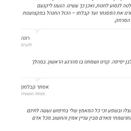
 לנסוע לחנות, ואכן כך עשינו. הגענו ליקנעם
דול ומרהיב ביופיו. שני בניי בחנו בנינוחות כמה פסנתרים ובחרו Yamaha U2. מהרגע שבחרנו את הפסנתר ועד קבלתו – הכול התנהל במקצוענות
 המרחק.
רונה
להבים
 יפיפה. קנינו ושמחנו בו מהרגע הראשון. במהלך
אסתר קבלסון
.מצפה הושעיה
אצלו ובשפע וכי כל המאמץ שלי בחיפוש נעשה לחינם
תרשמתי מאדם מבין עניין אמין והחשוב מכל אדם